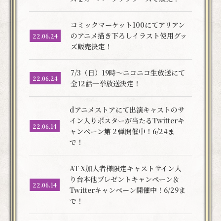
コミックマーケット100にてアリアン
のアニメ描き下ろしイラスト使用グッ
22.06.24
ズ販売決定！
7/3（日）19時～ニコニコ生放送にて
22.06.24
全12話一挙放送決定！
dアニメストアにて出演キャストのサ
イン入りポスターが当たるTwitterキ
22.06.14
ャンペーン第２弾開催中！6/24ま
で！
AT-X加入者様限定キャストサイン入
り台本他プレゼントキャンペーン＆
22.06.14
Twitterキャンペーン開催中！6/29ま
で！