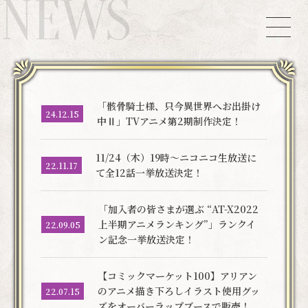
NEWS
「骸骨騎士様、只今異世界へお出掛け
24.12.15
中Ⅱ」TVアニメ第2期制作決定！
11/24（木）19時～ニコニコ生放送に
22.11.17
て全12話一挙放送決定！
「加入者の皆さまが選ぶ “AT-X2022
上半期アニメランキング”」ランクイ
22.09.05
ン記念一挙放送決定！
【コミックマーケット100】アリアン
のアニメ描き下ろしイラスト使用グッ
22.07.15
ズをオーバーラップブースで販売！