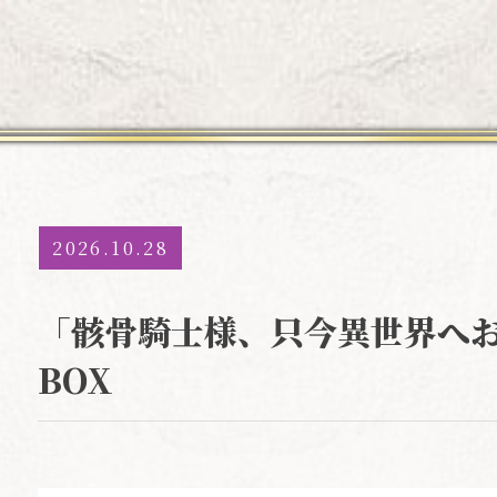
2026.10.28
「骸骨騎士様、只今異世界へお出掛け
BOX