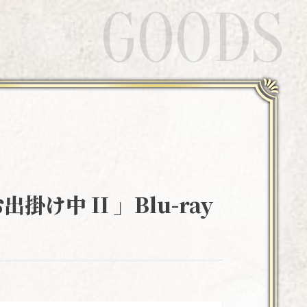
GOODS
中 II 」Blu-ray