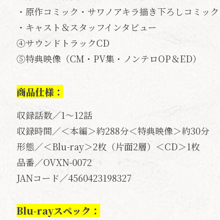
・原作コミック・サワノアキラ描き下ろしコミック
・キャスト＆スタッフインタビュー
④サウンドトラックCD
⑤特典映像（CM・PV集・ノンテロOP＆ED）
商品仕様：
収録話数／1～12話
収録時間／＜本編＞約288分＜特典映像＞約30分
形態／＜Blu-ray＞2枚（片面2層）＜CD＞1枚
品番／OVXN-0072
JANコード／4560423198327
Blu-rayスペック：