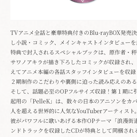
TVアニメ全話と豪華特典付きのBlu-rayBOX
し小説・コミック、メインキャストインタビューを
特典で封入されるスペシャルブックは、原作者・秤
サワノアキラが描き下ろしたコミックが収録され、
えてアニメ本編の各話スタッフインタビューを収録
２期制作のこだわりや裏側に迫った読み応えのあ
そして、話題必至のOPフルサイズ収録！第１期に引
起用の「PelleK」は、数々の日本のアニソンをカバ
人を超える世界的に人気なYouTuberアーティスト
彼がパワフルに歌いあげる本作OPテーマ「浪漫街
ンドトラックを収録したCDが特典として同梱される