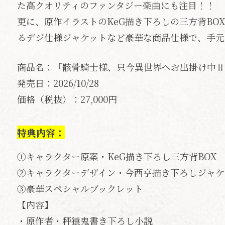
た高クオリティのファンタジー楽曲にも注目！！
更に、原作イラストのKeG描き下ろしの三方背BO
るデジ仕様ジャケットなど豪華な商品仕様で、手元
商品名：「骸骨騎士様、只今異世界へお出掛け中Ⅱ」Bl
発売日：2026/10/28
価格（税抜）：27,000円
特典内容：
①キャラクター原案・KeG描き下ろし三方背BOX
②キャラクターデザイン・今西亨描き下ろしジャケ
③豪華スペシャルブックレット
【内容】
・原作者・秤猿鬼書き下ろし小説