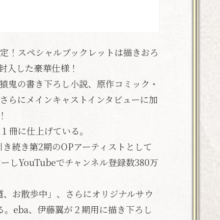
発売決定！スペシャルブックレットは描きおろ
封入した豪華仕様！
猿鬼の書き下ろし小説、原作コミック・
さらにメインキャストインタビューに加
！
る１冊に仕上げている。
き続き第2期のOPアーティストとして
ーしYouTubeでチャンネル登録数380万
。
道、お散歩中」、さらにオリジナルサウ
。eba、伊藤翼が２期用に描き下ろし