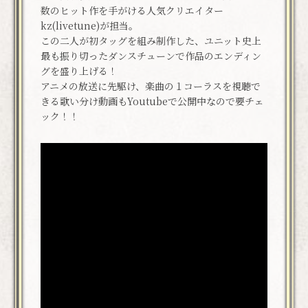
数のヒット作を手がける人気クリエイター
kz(livetune)が担当。
この二人が初タッグを組み制作した、ユニット史上
最も振り切ったダンスチューンで作品のエンディン
グを盛り上げる！
アニメの放送に先駆け、楽曲の１コーラスを視聴で
きる歌い分け動画もYoutubeで公開中なので要チェ
ック！！