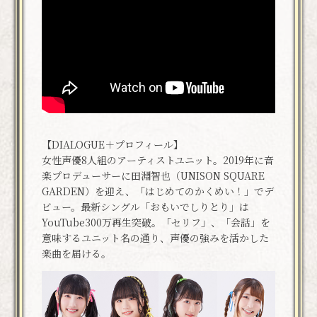
【DIALOGUE＋プロフィール】
女性声優8人組のアーティストユニット。2019年に音
楽プロデューサーに田淵智也（UNISON SQUARE
GARDEN）を迎え、「はじめてのかくめい！」でデ
ビュー。最新シングル「おもいでしりとり」は
YouTube300万再生突破。「セリフ」、「会話」を
意味するユニット名の通り、声優の強みを活かした
楽曲を届ける。