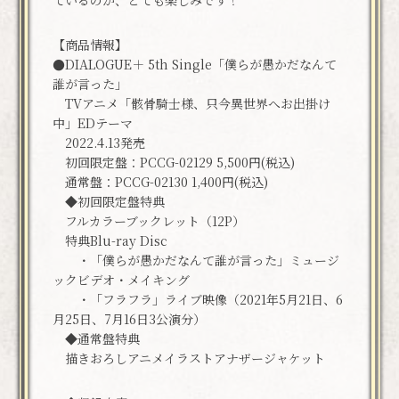
ているのか、とても楽しみです！
【商品情報】
●DIALOGUE＋ 5th Single「僕らが愚かだなんて
誰が言った」
TVアニメ「骸骨騎士様、只今異世界へお出掛け
中」EDテーマ
2022.4.13発売
初回限定盤：PCCG-02129 5,500円(税込)
通常盤：PCCG-02130 1,400円(税込)
◆初回限定盤特典
フルカラーブックレット（12P）
特典Blu-ray Disc
・「僕らが愚かだなんて誰が言った」ミュージ
ックビデオ・メイキング
・「フラフラ」ライブ映像（2021年5月21日、6
月25日、7月16日3公演分）
◆通常盤特典
描きおろしアニメイラストアナザージャケット