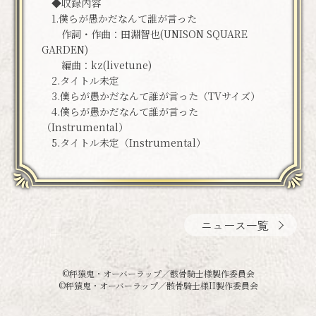
◆収録内容
1.僕らが愚かだなんて誰が言った
作詞・作曲：田淵智也(UNISON SQUARE
GARDEN)
編曲：kz(livetune)
2.タイトル未定
3.僕らが愚かだなんて誰が言った（TVサイズ）
4.僕らが愚かだなんて誰が言った
（Instrumental）
5.タイトル未定（Instrumental）
ニュース一覧
©秤猿鬼・オーバーラップ／骸骨騎士様製作委員会
©秤猿鬼・オーバーラップ／骸骨騎士様II製作委員会