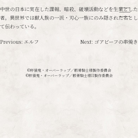
中世の日本に実在した諜報、暗殺、破壊活動などを生業とした
者。異世界では獣人族の一派・刃心一族にのみ隠された名とし
て伝わっている。
投
Previous:
エルフ
Next:
ゴアビーフの串焼き
稿
ナ
©秤猿鬼・オーバーラップ／骸骨騎士様製作委員会
ビ
©秤猿鬼・オーバーラップ／骸骨騎士様II製作委員会
ゲ
ー
シ
ョ
ン