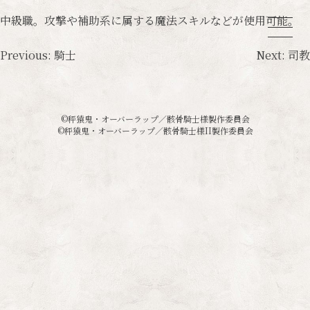
中級職。攻撃や補助系に属する魔法スキルなどが使用可能。
投
Previous:
騎士
Next:
司教
稿
ナ
©秤猿鬼・オーバーラップ／骸骨騎士様製作委員会
ビ
©秤猿鬼・オーバーラップ／骸骨騎士様II製作委員会
ゲ
ー
シ
ョ
ン