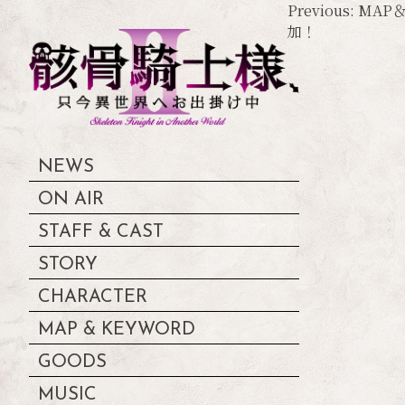
投
Previous:
MAP
加！
稿
ナ
ビ
ゲ
ー
NEWS
シ
ON AIR
ョ
STAFF & CAST
ン
STORY
CHARACTER
MAP & KEYWORD
GOODS
MUSIC