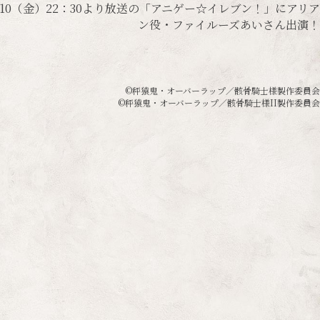
/10（金）22：30より放送の「アニゲー☆イレブン！」にアリア
ン役・ファイルーズあいさん出演！
©秤猿鬼・オーバーラップ／骸骨騎士様製作委員会
©秤猿鬼・オーバーラップ／骸骨騎士様II製作委員会