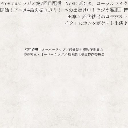
投
Previous:
ラジオ第7回目配信
Next:
ポンタ、コーラルマイク
開始！アニメ4話を振り返り！
へお出掛け中！ラジオ番組「稗
稿
田寧々 鈴代紗弓のコーラルマ
ナ
イク」にポンタがゲスト出演♪
ビ
ゲ
©秤猿鬼・オーバーラップ／骸骨騎士様製作委員会
ー
©秤猿鬼・オーバーラップ／骸骨騎士様II製作委員会
シ
ョ
ン