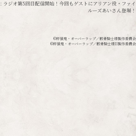
:
ラジオ第5回目配信開始！今回もゲストにアリアン役・ファ
ルーズあいさん登場
©秤猿鬼・オーバーラップ／骸骨騎士様製作委員会
©秤猿鬼・オーバーラップ／骸骨騎士様II製作委員会