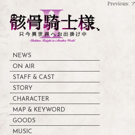
投
Previous:
稿
ナ
ビ
ゲ
ー
NEWS
シ
ON AIR
ョ
STAFF & CAST
ン
STORY
CHARACTER
MAP & KEYWORD
GOODS
MUSIC