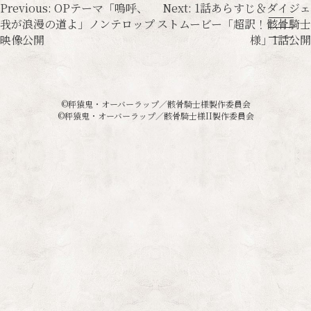
投
Previous:
OPテーマ「嗚呼、
Next:
1話あらすじ＆ダイジェ
我が浪漫の道よ」ノンテロップ
ストムービー「超訳！骸骨騎士
稿
映像公開
様」1話公開
ナ
ビ
ゲ
©秤猿鬼・オーバーラップ／骸骨騎士様製作委員会
©秤猿鬼・オーバーラップ／骸骨騎士様II製作委員会
ー
シ
ョ
ン